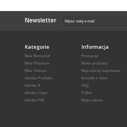
Newsletter
Kategorie
Informacja
Nike Mercurial
Promocje
Nike Phantom
Nowe produkty
Nike Tiempo
Najczęściej kupowane
Adidas Predator
Kontakt z nami
Adidas X
FAQ
Adidas Copa
O Nas
Adidas F50
Mapa strony