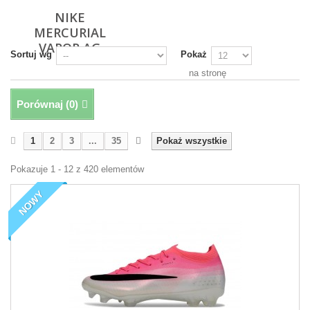
NIKE
MERCURIAL
VAPOR AG
Sortuj wg
Pokaż
na stronę
Porównaj (
0
)
1
2
3
...
35
Pokaż wszystkie
Pokazuje 1 - 12 z 420 elementów
NOWY