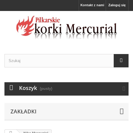
Kontakt z nami
Zaloguj się
Koszyk
(pusty)
ZAKŁADKI