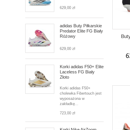
629,00 zł
adidas Buty Piłkarskie
Predator Elite FG Biały
But
Różowy
629,00 zł
6
Korki adidas F50+ Elite
Laceless FG Biały
Złoto
Korki adidas F50+
cholewka Fibertouch jest
wyposażona w
zakładkę...
723,00 zł
Korki Nike AirZoom