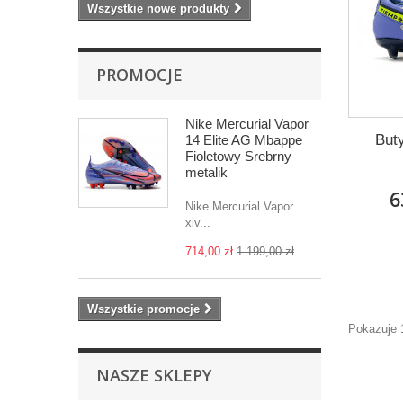
Wszystkie nowe produkty
PROMOCJE
Nike Mercurial Vapor
But
14 Elite AG Mbappe
Fioletowy Srebrny
metalik
6
Nike Mercurial Vapor
xiv...
714,00 zł
1 199,00 zł
Wszystkie promocje
Pokazuje 
NASZE SKLEPY