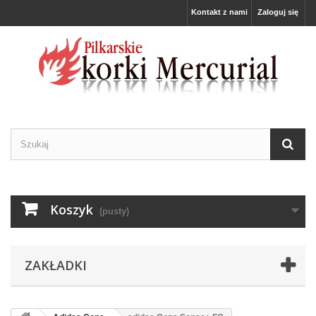
Kontakt z nami
Zaloguj się
Koszyk
(pusty)
ZAKŁADKI